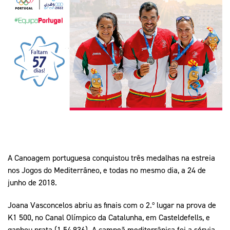
Mais Desporto
Marketing
Educação Olímpi
Arquivo Histórico
Equipa Portugal
Media
Educação Olímpica
Eq
Documentos
Equipa Portugal
Contactos
Mais Desporto
Arquivo Histórico
Educação Olímpica
Equipa Portugal
A Canoagem portuguesa conquistou três medalhas na estreia
nos Jogos do Mediterrâneo, e todas no mesmo dia, a 24 de
junho de 2018.
Joana Vasconcelos abriu as finais com o 2.º lugar na prova de
K1 500, no Canal Olímpico da Catalunha, em Casteldefells, e
ganhou prata (1.54,936). A campeã mediterrânica foi a sérvia