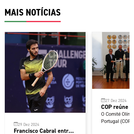
MAIS NOTÍCIAS
27 Dez 2024
COP reúne 
Federação P
O Comité Olímp
de Futebol 
Portugal (COP) 
29 Dez 2024
com a Federaç
Francisco Cabral entra a