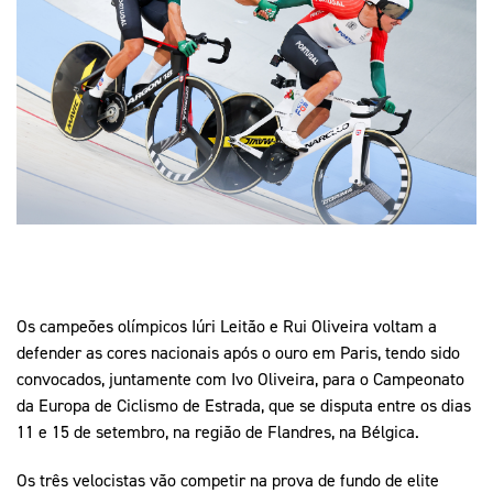
Mais Desporto
Marketing
Educação Olímpi
Arquivo Histórico
Equipa Portugal
Media
Educação Olímpica
Eq
Documentos
Equipa Portugal
Contactos
Mais Desporto
Arquivo Histórico
Educação Olímpica
Os campeões olímpicos Iúri Leitão e Rui Oliveira voltam a
Equipa Portugal
defender as cores nacionais após o ouro em Paris, tendo sido
convocados, juntamente com Ivo Oliveira, para o Campeonato
da Europa de Ciclismo de Estrada, que se disputa entre os dias
11 e 15 de setembro, na região de Flandres, na Bélgica.
Os três velocistas vão competir na prova de fundo de elite