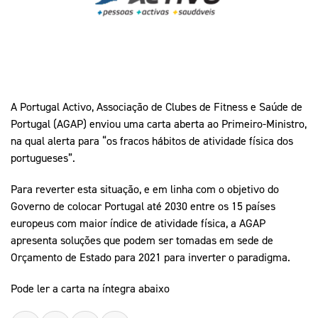
Mais Desporto
Marketing
Educação Olímpi
Arquivo Histórico
Equipa Portugal
Media
Educação Olímpica
Eq
Documentos
Equipa Portugal
Contactos
A Portugal Activo, Associação de Clubes de Fitness e Saúde de
Portugal (AGAP) enviou uma carta aberta ao Primeiro-Ministro,
Mais Desporto
na qual alerta para “os fracos hábitos de atividade física dos
portugueses”.
Arquivo Histórico
Educação Olímpica
Para reverter esta situação, e em linha com o objetivo do
Governo de colocar Portugal até 2030 entre os 15 países
Equipa Portugal
europeus com maior índice de atividade física, a AGAP
apresenta soluções que podem ser tomadas em sede de
Orçamento de Estado para 2021 para inverter o paradigma.
Pode ler a carta na íntegra abaixo