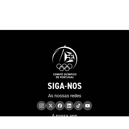
Atletas Paralímpicos e
foi tratado e di
Confederação de Treinadores
nesta plataform
de Portugal observam que o
pretende no fut
Relatório da Comissão
coleções digita
Europeia sobre o Impacto
existentes.Até a
Económico da COVID-19 no
2021 prevê-se q
setor, na União Europeia,
finalizada a de
reportou que o PIB de todos
documentação r
os Estados-Membros seria
participação n
afetado em cerca de 10% em
Olímpicos Syd
resultado das perdas do
como a disponi
setor, que se estimam em
um maior núme
SIGA-NOS
cerca de menos 50.000,00
documentação o
milhões de euros.O Relatório
As nossas redes
alertou para a essencialidade
dos apoios estatais no
sentido de fazerem face à
A nossa app
perda abrupta de receitas e
às consequentes dificuldades