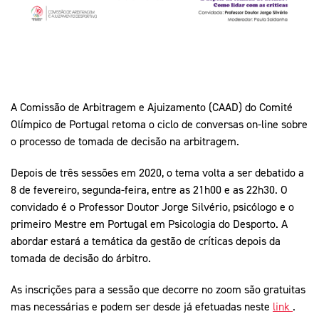
Mais Desporto
Marketing
Educação Olímpi
Arquivo Histórico
Equipa Portugal
Media
Educação Olímpica
Eq
Documentos
Equipa Portugal
Contactos
A Comissão de Arbitragem e Ajuizamento (CAAD) do Comité
Olímpico de Portugal retoma o ciclo de conversas on-line sobre
Mais Desporto
o processo de tomada de decisão na arbitragem.
Arquivo Histórico
Depois de três sessões em 2020, o tema volta a ser debatido a
Educação Olímpica
8 de fevereiro, segunda-feira, entre as 21h00 e as 22h30. O
convidado é o Professor Doutor Jorge Silvério, psicólogo e o
Equipa Portugal
primeiro Mestre em Portugal em Psicologia do Desporto. A
abordar estará a temática da gestão de críticas depois da
tomada de decisão do árbitro.
As inscrições para a sessão que decorre no zoom são gratuitas
mas necessárias e podem ser desde já efetuadas neste
link
.