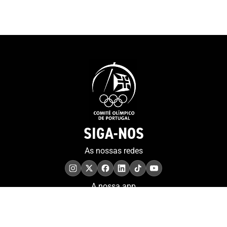
estabelecimentos de ensino
que suportam as carreiras
duais. Neste domínio, está a
decorrer o período de
avaliação das candidaturas
recebidas.O Projeto Athlete
Friendly Education é
cofinanciado pelo programa
Erasmus+ da União Europeia
e tem como parceiros, para
além do COP, o Comité
SIGA-NOS
Olímpico da Eslovénia, a
Associação Europeia de
As nossas redes
Desporto Universitário, o
Comité Olímpico da Bélgica,
a Academia Olímpica da
A nossa app
Alemanha, a Academia
Olímpica da Croácia, a
Federação Macedónia de