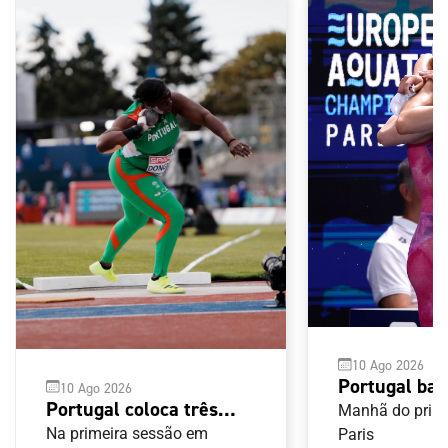
10 Ago 2026
Portugal bat
10 Ago 2026
Portugal coloca três
nacional do
Manhã do prime
atletas na final do peso
Na primeira sessão em
livres femini
Paris