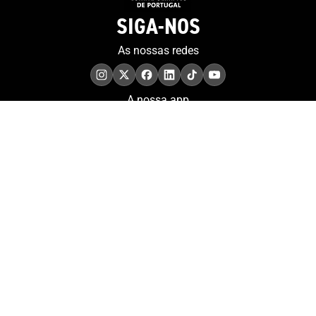
SIGA-NOS
As nossas redes
A nossa app
COMPROMISSO. EXCELÊNCIA.
Conheça as iniciativas e
os momentos que
refletem o papel de
Portugal no contexto
olímpico internacional.
Aderir à nossa newsletter