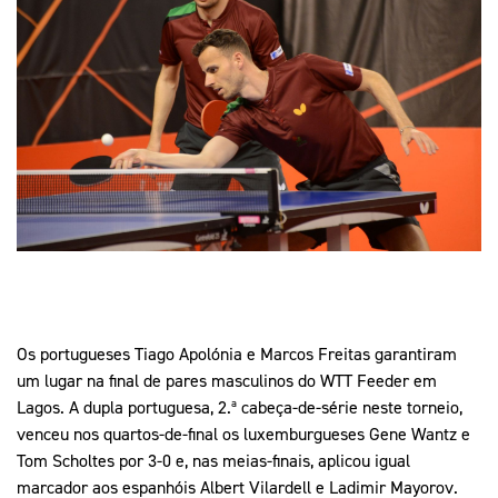
Mais Desporto
Marketing
Educação Olímpi
Arquivo Histórico
Equipa Portugal
Media
Educação Olímpica
Eq
Documentos
Equipa Portugal
Contactos
Mais Desporto
Arquivo Histórico
Educação Olímpica
Equipa Portugal
Os portugueses Tiago Apolónia e Marcos Freitas garantiram
um lugar na final de pares masculinos do WTT Feeder em
Lagos. A dupla portuguesa, 2.ª cabeça-de-série neste torneio,
venceu nos quartos-de-final os luxemburgueses Gene Wantz e
Tom Scholtes por 3-0 e, nas meias-finais, aplicou igual
marcador aos espanhóis Albert Vilardell e Ladimir Mayorov.