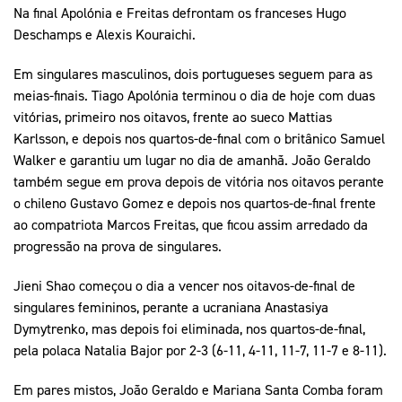
Na final Apolónia e Freitas defrontam os franceses Hugo
Deschamps e Alexis Kouraichi.
Em singulares masculinos, dois portugueses seguem para as
meias-finais. Tiago Apolónia terminou o dia de hoje com duas
vitórias, primeiro nos oitavos, frente ao sueco Mattias
Karlsson, e depois nos quartos-de-final com o britânico Samuel
Walker e garantiu um lugar no dia de amanhã. João Geraldo
também segue em prova depois de vitória nos oitavos perante
o chileno Gustavo Gomez e depois nos quartos-de-final frente
ao compatriota Marcos Freitas, que ficou assim arredado da
progressão na prova de singulares.
Jieni Shao começou o dia a vencer nos oitavos-de-final de
singulares femininos, perante a ucraniana Anastasiya
Dymytrenko, mas depois foi eliminada, nos quartos-de-final,
pela polaca Natalia Bajor por 2-3 (6-11, 4-11, 11-7, 11-7 e 8-11).
Em pares mistos, João Geraldo e Mariana Santa Comba foram