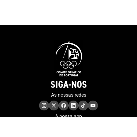
ao seu ritmo. O
promocional po
visualizado
SIGA-NOS
As nossas redes
A nossa app