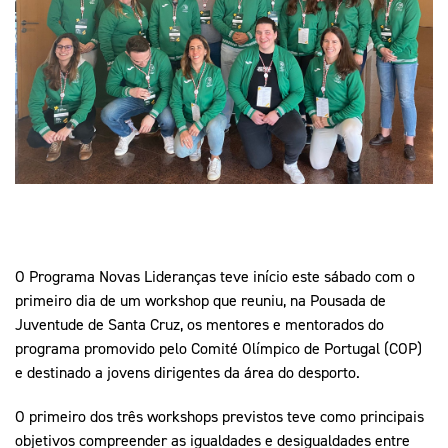
Mais Desporto
Marketing
Educação Olímpi
Arquivo Histórico
Equipa Portugal
Media
Educação Olímpica
Eq
Documentos
Equipa Portugal
Contactos
Mais Desporto
Arquivo Histórico
Educação Olímpica
O Programa Novas Lideranças teve início este sábado com o
primeiro dia de um workshop que reuniu, na Pousada de
Equipa Portugal
Juventude de Santa Cruz, os mentores e mentorados do
programa promovido pelo Comité Olímpico de Portugal (COP)
e destinado a jovens dirigentes da área do desporto.
O primeiro dos três workshops previstos teve como principais
objetivos compreender as igualdades e desigualdades entre