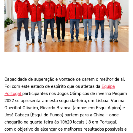
Mais Desporto
Marketing
Educação Olímpi
Arquivo Histórico
Equipa Portugal
Media
Educação Olímpica
Eq
Documentos
Equipa Portugal
Contactos
Mais Desporto
Arquivo Histórico
Educação Olímpica
Capacidade de superação e vontade de darem o melhor de si.
Foi com este estado de espírito que os atletas da
Equipa
Equipa Portugal
Portugal
participantes nos Jogos Olímpicos de inverno Pequim
2022 se apresentaram esta segunda-feira, em Lisboa. Vanina
Guerillot Oliveira, Ricardo Brancal (ambos em Esqui Alpino) e
José Cabeça (Esqui de Fundo) partem para a China – onde
chegarão na quarta-feira às 10h20 locais (-8 em Portugal) –
com o objetivo de alcançar os melhores resultados possíveis e