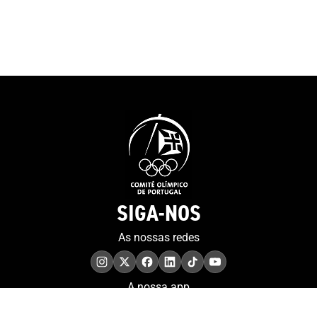
do COP felicit
2016 e 2020. “Sabemos que
pela decisão de 
podemos lá chegar, mas
projeto do MOO
achamos sempre que é um
contributo muit
sonho, porque muitos
para a preserv
sonham. Eu sinto-me muito
memória.”Tiago
sortudo”. E a porta, que
presidente da 
simboliza o recomeço e as
a história da o
possibilidades sem fim,
sublinhando qu
representa também a forma
“um percurso 
como o atleta encara a sua
sempre foi fáci
vida. “Tenho de agradecer ao
foi linear”, te
artista que fez a porta...
SIGA-NOS
as sessões anu
Tenho 38 anos, estou no final
realizadas em d
da minha carreira e é verdade
As nossas redes
pontos do País,
que quando uma porta se
imprensa region
fecha abrem-se outras. Já
denominado Pr
tenho muitas à espera por
A nossa app
Sequerra – ga
isso estou feliz por tudo
por Marina Guer
aquilo que alcancei. Sou um