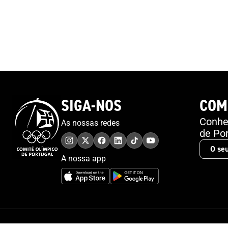
SIGA-NOS
COM
Conheç
As nossas redes
de Por
A nossa app
© 2026 Comité Olímpico de Portugal. Todos os direitos reservados.