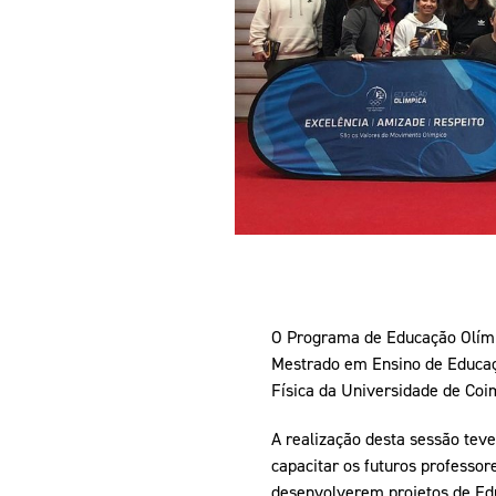
Informações aos Media
O Programa de Educação Olímpi
Mestrado em Ensino de Educaçã
Física da Universidade de Co
A realização desta sessão tev
capacitar os futuros professor
desenvolverem projetos de Edu