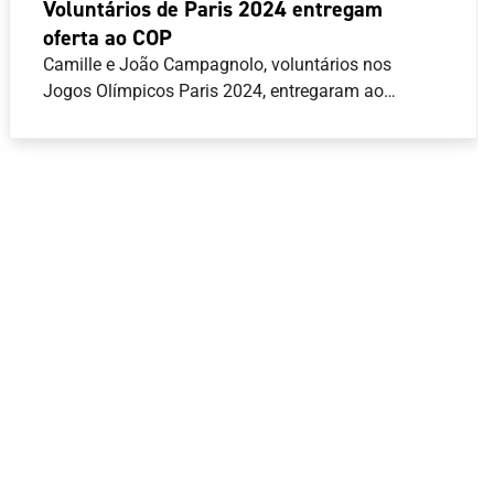
Voluntários de Paris 2024 entregam
oferta ao COP
Camille e João Campagnolo, voluntários nos
Jogos Olímpicos Paris 2024, entregaram ao
Comité Olímpico de Portugal (COP) uma camisola
que fazia parte dos equipamentos oficiais para
voluntários na última edição dos Jogos Olímpicos
de verão.João Campagnolo, que desempenhou
funções de motorista durante Paris 2024, chegou a
transportar o Presidente do COP, José Manuel
Constantino, durante a presença da Equipa
Portugal na capital francesa, de quem recebeu um
pin que guarda como recordação do momento.Esta
oferta será integrada no acervo do Arquivo do COP,
disponível em
www.arquivo.comiteolimpicoportugal.pt , e que
para além dos materiais documentais incorpora
espólios confiados ao COP por diferentes
personalidades.