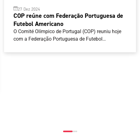
27 Dez 2024
COP reúne com Federação Portuguesa de
Futebol Americano
O Comité Olímpico de Portugal (COP) reuniu hoje
com a Federação Portuguesa de Futebol
Americano (FPFA), com vista a abrir um canal de
comunicação mais estreito entre as duas
entidades. O COP, representado pelo seu
Presidente, Artur Lopes, pelo Secretário-Geral, José
Manuel Araújo e pelo Diretor-Geral, João Paulo
Almeida, recebeu o Presidente da FPFA, Pedro
Esteves, e o Vice-Presidente da Assembleia Geral,
Nuno Perestrelo.O encontro teve como objetivo
apresentar as atividades da Federação, bem como
encetar contactos mais diretos entre as duas
entidades, considerando que o flag football integra
o programa competitivo dos Jogos Olímpicos Los
Angeles 2028 .