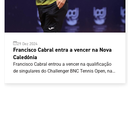
29 Dez 2024
Francisco Cabral entra a vencer na Nova
Caledónia
Francisco Cabral entrou a vencer na qualificação
de singulares do Challenger BNC Tennis Open, na
Nova Caledónia.O tenista português venceu em
dois \