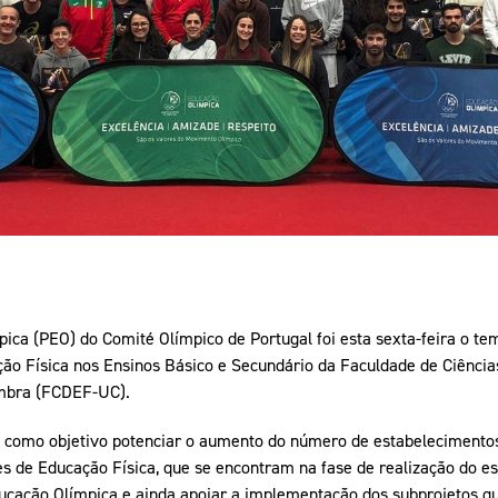
Educação 
Marketing
Media
Document
Contactos
ca (PEO) do Comité Olímpico de Portugal foi esta sexta-feira o tem
o Física nos Ensinos Básico e Secundário da Faculdade de Ciência
imbra (FCDEF-UC).
e como objetivo potenciar o aumento do número de estabelecimentos
es de Educação Física, que se encontram na fase de realização do est
cação Olímpica e ainda apoiar a implementação dos subprojetos qu