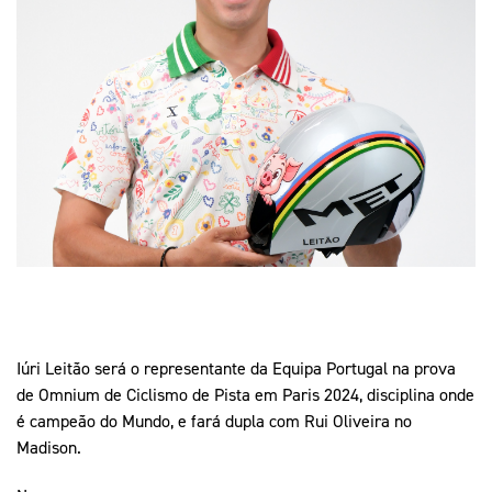
Mais Desporto
Marketing
Educação Olímpi
Arquivo Histórico
Equipa Portugal
Media
Educação Olímpica
Eq
Documentos
Equipa Portugal
Contactos
Mais Desporto
Arquivo Histórico
Educação Olímpica
Equipa Portugal
Iúri Leitão será o representante da Equipa Portugal na prova
de Omnium de Ciclismo de Pista em Paris 2024, disciplina onde
é campeão do Mundo, e fará dupla com Rui Oliveira no
Madison.