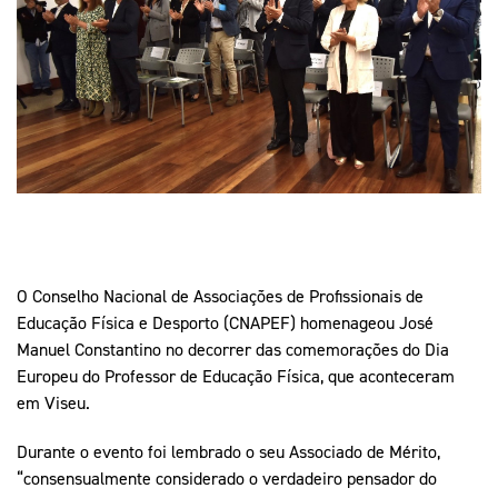
Mais Desporto
Marketing
Educação Olímpi
Arquivo Histórico
Equipa Portugal
Media
Educação Olímpica
Eq
Documentos
Equipa Portugal
Contactos
Mais Desporto
Arquivo Histórico
Educação Olímpica
O Conselho Nacional de Associações de Profissionais de
Educação Física e Desporto (CNAPEF) homenageou José
Equipa Portugal
Manuel Constantino no decorrer das comemorações do Dia
Europeu do Professor de Educação Física, que aconteceram
em Viseu.
Durante o evento foi lembrado o seu Associado de Mérito,
“consensualmente considerado o verdadeiro pensador do