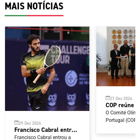
MAIS NOTÍCIAS
27 Dez 2024
COP reúne 
Federação P
O Comité Olímp
de Futebol 
Portugal (COP) 
29 Dez 2024
com a Federaç
Francisco Cabral entra a
de Futebol Ame
vencer na Nova
Francisco Cabral entrou a