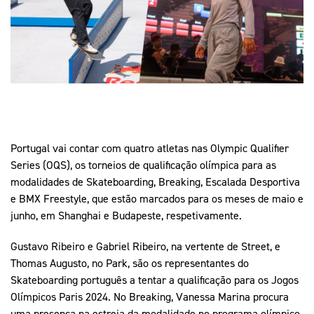
Mais Desporto
Marketing
Educação Olímpi
Arquivo Histórico
Equipa Portugal
Media
Educação Olímpica
Eq
Documentos
Equipa Portugal
Contactos
Mais Desporto
Portugal vai contar com quatro atletas nas Olympic Qualifier
Arquivo Histórico
Series (OQS), os torneios de qualificação olímpica para as
Educação Olímpica
modalidades de Skateboarding, Breaking, Escalada Desportiva
e BMX Freestyle, que estão marcados para os meses de maio e
Equipa Portugal
junho, em Shanghai e Budapeste, respetivamente.
Gustavo Ribeiro e Gabriel Ribeiro, na vertente de Street, e
Thomas Augusto, no Park, são os representantes do
Skateboarding português a tentar a qualificação para os Jogos
Olímpicos Paris 2024. No Breaking, Vanessa Marina procura
uma presença na estreia da modalidade no programa olímpico.