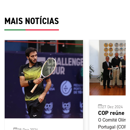
MAIS NOTÍCIAS
27 Dez 2024
COP reúne 
Federação P
O Comité Olímp
de Futebol 
Portugal (COP) 
29 Dez 2024