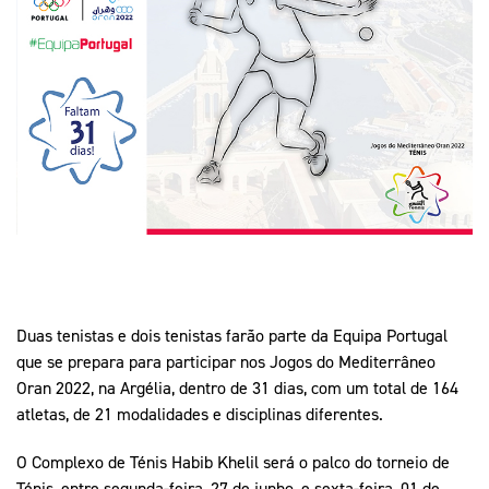
Mais Desporto
Marketing
Educação Olímpi
Arquivo Histórico
Equipa Portugal
Media
Educação Olímpica
Eq
Documentos
Equipa Portugal
Contactos
Mais Desporto
Arquivo Histórico
Educação Olímpica
Equipa Portugal
Duas tenistas e dois tenistas farão parte da Equipa Portugal
que se prepara para participar nos Jogos do Mediterrâneo
Oran 2022, na Argélia, dentro de 31 dias, com um total de 164
atletas, de 21 modalidades e disciplinas diferentes.
O Complexo de Ténis Habib Khelil será o palco do torneio de
Ténis, entre segunda-feira, 27 de junho, e sexta-feira, 01 de