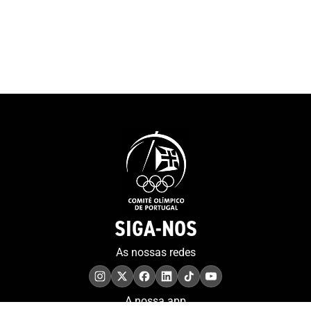
encontramos.”O
Olímpicos de 2004, 2008,
do COP felicit
2016 e 2020. “Sabemos que
pela decisão de 
podemos lá chegar, mas
projeto do MOO
achamos sempre que é um
contributo muit
sonho, porque muitos
para a preserv
sonham. Eu sinto-me muito
memória.”Tiago
sortudo”. E a porta, que
presidente da 
simboliza o recomeço e as
a história da o
possibilidades sem fim,
sublinhando qu
representa também a forma
“um percurso 
como o atleta encara a sua
sempre foi fáci
vida. “Tenho de agradecer ao
foi linear”, te
artista que fez a porta...
SIGA-NOS
as sessões anu
Tenho 38 anos, estou no final
realizadas em d
da minha carreira e é verdade
As nossas redes
pontos do País,
que quando uma porta se
imprensa region
fecha abrem-se outras. Já
denominado Pr
tenho muitas à espera por
A nossa app
Sequerra – ga
isso estou feliz por tudo