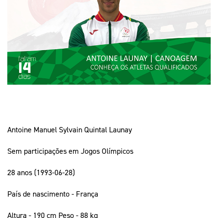
Mais Desporto
Marketing
Educação Olímpi
Arquivo Histórico
Equipa Portugal
Media
Educação Olímpica
Eq
Documentos
Equipa Portugal
Contactos
Mais Desporto
Arquivo Histórico
Educação Olímpica
Antoine Manuel Sylvain Quintal Launay
Equipa Portugal
Sem participações em Jogos Olímpicos
28 anos (1993-06-28)
País de nascimento - França
Altura - 190 cm Peso - 88 kg