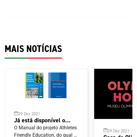
MAIS NOTÍCIAS
29 Dez 2021
Já está disponível o
Manual de boas práticas
O Manual do projeto Athletes
29 Dez 2021
para as carreiras duais
Friendly Education, do qual o