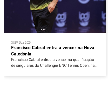
29 Dez 2024
Francisco Cabral entra a vencer na Nova
Caledónia
Francisco Cabral entrou a vencer na qualificação
de singulares do Challenger BNC Tennis Open, na
Nova Caledónia.O tenista português venceu em
dois \