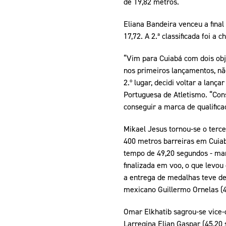
de 19,82 metros.
Eliana Bandeira venceu a final
17,72. A 2.ª classificada foi a 
“Vim para Cuiabá com dois obje
nos primeiros lançamentos, n
2.º lugar, decidi voltar a lanç
Portuguesa de Atletismo. “Con
conseguir a marca de qualifica
Mikael Jesus tornou-se o terc
400 metros barreiras em Cuiabá
tempo de 49,20 segundos - marc
finalizada em voo, o que levou
a entrega de medalhas teve de 
mexicano Guillermo Ornelas (4
Omar Elkhatib sagrou-se vice-
Larregina Elian Gaspar (45,20 