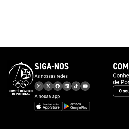
SIGA-NOS
COM
Conheç
As nossas redes
de Por
A nossa app