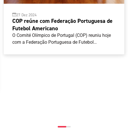
27 Dez 2024
COP reúne com Federação Portuguesa de
Futebol Americano
O Comité Olímpico de Portugal (COP) reuniu hoje
com a Federação Portuguesa de Futebol
Americano (FPFA), com vista a abrir um canal de
comunicação mais estreito entre as duas
entidades. O COP, representado pelo seu
Presidente, Artur Lopes, pelo Secretário-Geral, José
Manuel Araújo e pelo Diretor-Geral, João Paulo
Almeida, recebeu o Presidente da FPFA, Pedro
Esteves, e o Vice-Presidente da Assembleia Geral,
Nuno Perestrelo.O encontro teve como objetivo
apresentar as atividades da Federação, bem como
encetar contactos mais diretos entre as duas
entidades, considerando que o flag football integra
o programa competitivo dos Jogos Olímpicos Los