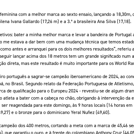
 feminina com a melhor marca ao sexto ensaio, lançando a 18,30m, de
chilena Ivana Gallardo (17,26 m) e a 3.ª a brasileira Ana Silva (17,18).
tivos: bater a minha melhor marca e levar a bandeira de Portugal a
ão me estava a dar bem com uma mudança técnica que temos estado
ar como antes e arranquei para os dois melhores resultados”, referiu 
seguir lançar acima dos 18 metros tem um grande significado num 
ção direta, mas este resultado é muito importante para os World Ra
eiro português a sagrar-se campeão iberoamericano de 2024, ao con
, no Brasil. Segundo relato da Federação Portuguesa de Atletismo, 
a de qualificação para o Europeu 2024 - revestiu-se de algum drama
 o atleta a bater com a cabeça no chão, obrigando à intervenção da 
ser reagendada para este domingo, às 9 horas locais (14 horas em P
9,27) e o bronze para o dominicano Yeral Nuñez (49,60).
campeão dos 400 metros, cortando a meta com a marca de 45,46 seg
s), que garantiu o ouro, e à frente do colombiano Anthony Cruz (46,