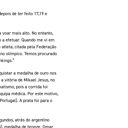
pois de ter feito 17,19 e
 voar mais alto. No entanto,
 a efetuar. Quando me vi em
a atleta, citada pela Federação
ano olímpico. Temos procurado
nkings.”
quistar a medalha de ouro nos
a vitória de Mikael Jesus, no
tismo, pois a corrida foi
equipa médica. Por este motivo,
ortugal). A prata foi para o
undos, atrás do argentino
05), medalha de bronze. Omar