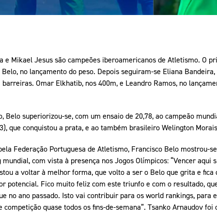
ra e Mikael Jesus são campeões iberoamericanos de Atletismo. O pri
sco Belo, no lançamento do peso. Depois seguiram-se Eliana Bandeir
 barreiras. Omar Elkhatib, nos 400m, e Leandro Ramos, no lançame
, Belo superiorizou-se, com um ensaio de 20,78, ao campeão mundia
3), que conquistou a prata, e ao também brasileiro Welington Morais 
ela Federação Portuguesa de Atletismo, Francisco Belo mostrou-se 
 mundial, com vista à presença nos Jogos Olímpicos: “Vencer aqui si
tou a voltar à melhor forma, que volto a ser o Belo que grita e fic
 potencial. Fico muito feliz com este triunfo e com o resultado, q
 no ano passado. Isto vai contribuir para os world rankings, para 
e competição quase todos os fins-de-semana”. Tsanko Arnaudov foi o