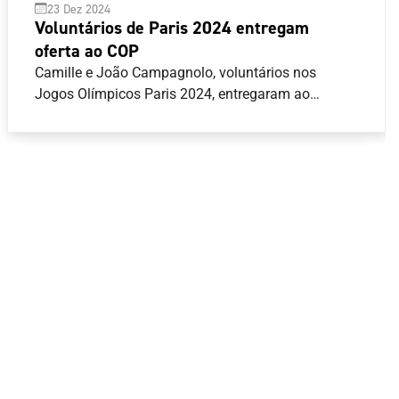
23 Dez 2024
Voluntários de Paris 2024 entregam
oferta ao COP
Camille e João Campagnolo, voluntários nos
Jogos Olímpicos Paris 2024, entregaram ao
Comité Olímpico de Portugal (COP) uma camisola
que fazia parte dos equipamentos oficiais para
voluntários na última edição dos Jogos Olímpicos
de verão.João Campagnolo, que desempenhou
funções de motorista durante Paris 2024, chegou a
transportar o Presidente do COP, José Manuel
Constantino, durante a presença da Equipa
Portugal na capital francesa, de quem recebeu um
pin que guarda como recordação do momento.Esta
oferta será integrada no acervo do Arquivo do COP,
disponível em
www.arquivo.comiteolimpicoportugal.pt , e que
para além dos materiais documentais incorpora
espólios confiados ao COP por diferentes