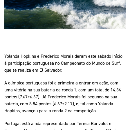
Mais Desporto
Marketing
Educação Olímpi
Arquivo Histórico
Equipa Portugal
Media
Educação Olímpica
Eq
Documentos
Equipa Portugal
Contactos
Yolanda Hopkins e Frederico Morais deram este sábado início
Mais Desporto
à participação portuguesa no Campeonato do Mundo de Surf,
Arquivo Histórico
que se realiza em El Salvador.
Educação Olímpica
A olímpica portuguesa foi a primeira a entrar em ação, com
Equipa Portugal
uma vitória na sua bateria da ronda 1, com um total de 14.34
pontos (7.67+6.67). Já Frederico Morais foi segundo na sua
bateria, com 8.84 pontos (6.67+2.17), e, tal como Yolanda
Hopkins, avançou para a ronda 2 da competição.
Portugal está ainda representado por Teresa Bonvalot e