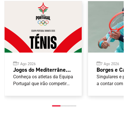
7 Ago 2026
7 Ago 2026
Jogos do Mediterrâneo
Borges e Ca
Taranto 2026: Ténis
no Masters 
Conheça os atletas da Equipa
Singulares e p
Portugal que irão competir
Canadá
a contar com p
nas provas de Ténis
portuguesa