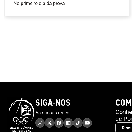
No primeiro dia da prova
SIGA-NOS
COM
Conheç
As nossas redes
de Por