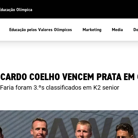
Educação Olímpica
Do
Educação pelos Valores Olímpicos
Marketing
Media
 Desportiva
Educação pelos Valores Olímpicos
RICARDO COELHO VENCEM PRATA EM 
pios
mpica
ducação Olímpica
Faria foram 3.ºs classificados em K2 senior
cas
letas
sportiva
a Olímpico
COP
ca de Portugal
ência e Conhecimento
Atletas
tegridade
Federaçõe
stentabilidade
Participaç