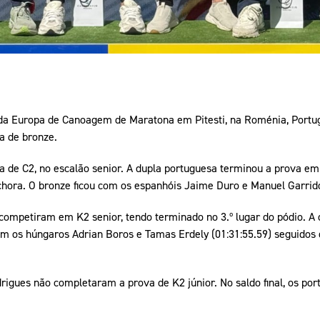
da Europa de Canoagem de Maratona em Pitesti, na Roménia, Portu
a de bronze.
ga de C2, no escalão senior. A dupla portuguesa terminou a prova em 
hora. O bronze ficou com os espanhóis Jaime Duro e Manuel Garrido
competiram em K2 senior, tendo terminado no 3.º lugar do pódio. A
m os húngaros Adrian Boros e Tamas Erdely (01:31:55.59) seguidos 
igues não completaram a prova de K2 júnior. No saldo final, os po