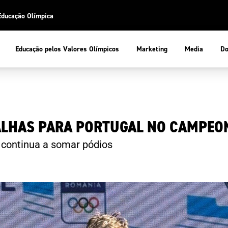
Educação Olímpica
Do
Educação pelos Valores Olímpicos
Marketing
Media
 Desportiva
Educação pelos Valores Olímpicos
LHAS PARA PORTUGAL NO CAMPEO
pios
mpica
ducação Olímpica
continua a somar pódios
cas
letas
sportiva
a Olímpico
COP
ca de Portugal
ência e Conhecimento
Atletas
tegridade
Federaçõe
stentabilidade
Participaç