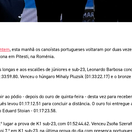
ontem
, esta manhã os canoístas portugueses voltaram por duas vez
na em Pitesti, na Roménia.
 longas e aos escalões de júniores e sub-23, Leonardo Barbosa conc
:33:59.80. Venceu o húngaro Mihaly Pluzsik (01:33:22.17) e o bronze 
ir ao pódio - depois do ouro de quinta-feira - desta vez para receb
uês levou 01:17:12.51 para concluir a distância. O ouro foi entregue 
 Eduard Stoian - 01:17:23.58.
 lugar a prova de K1 sub-23, com 01:52:44.62. Venceu Zsofia Szeraf
foi 7.º em K1 sub-23, na última prova do dia com presença portugue