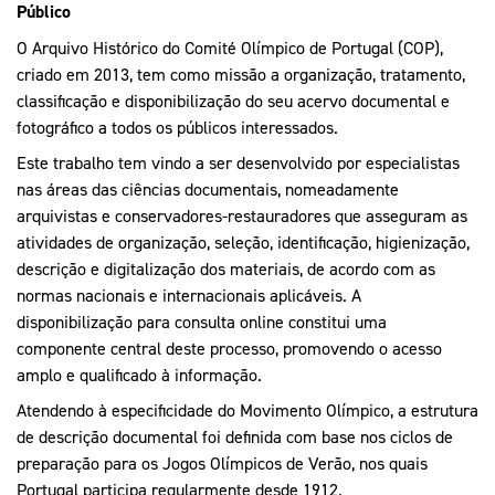
Mais Desporto
Marketing
Público
Educação Olímpi
Arquivo Histórico
Equipa Portugal
Media
O Arquivo Histórico do Comité Olímpico de Portugal (COP),
Educação Olímpica
criado em 2013, tem como missão a organização, tratamento,
Eq
Documentos
classificação e disponibilização do seu acervo documental e
Equipa Portugal
Contactos
fotográfico a todos os públicos interessados.
Este trabalho tem vindo a ser desenvolvido por especialistas
nas áreas das ciências documentais, nomeadamente
arquivistas e conservadores-restauradores que asseguram as
Mais Desporto
atividades de organização, seleção, identificação, higienização,
Arquivo Histórico
descrição e digitalização dos materiais, de acordo com as
Educação Olímpica
normas nacionais e internacionais aplicáveis. A
disponibilização para consulta online constitui uma
Equipa Portugal
componente central deste processo, promovendo o acesso
amplo e qualificado à informação.
Atendendo à especificidade do Movimento Olímpico, a estrutura
de descrição documental foi definida com base nos ciclos de
preparação para os Jogos Olímpicos de Verão, nos quais
Portugal participa regularmente desde 1912.