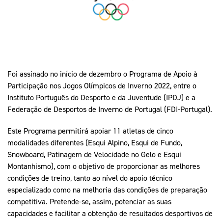
Mais Desporto
Marketing
Educação Olímpi
Arquivo Histórico
Equipa Portugal
Media
Educação Olímpica
Eq
Documentos
Equipa Portugal
Contactos
Foi assinado no início de dezembro o Programa de Apoio à
Participação nos Jogos Olímpicos de Inverno 2022, entre o
Mais Desporto
Instituto Português do Desporto e da Juventude (IPDJ) e a
Federação de Desportos de Inverno de Portugal (FDI-Portugal).
Arquivo Histórico
Educação Olímpica
Este Programa permitirá apoiar 11 atletas de cinco
modalidades diferentes (Esqui Alpino, Esqui de Fundo,
Equipa Portugal
Snowboard, Patinagem de Velocidade no Gelo e Esqui
Montanhismo), com o objetivo de proporcionar as melhores
condições de treino, tanto ao nível do apoio técnico
especializado como na melhoria das condições de preparação
competitiva. Pretende-se, assim, potenciar as suas
capacidades e facilitar a obtenção de resultados desportivos de