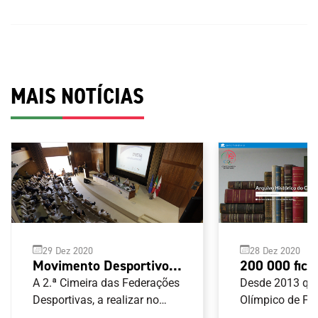
MAIS NOTÍCIAS
29 Dez 2020
28 Dez 2020
Movimento Desportivo
200 000 fich
pretende resposta
Arquivo Hist
A 2.ª Cimeira das Federações
Desde 2013 qu
política de acordo com
Desportivas, a realizar no
Olímpico de Po
próximo dia 12 de Janeiro,
tem em curso u