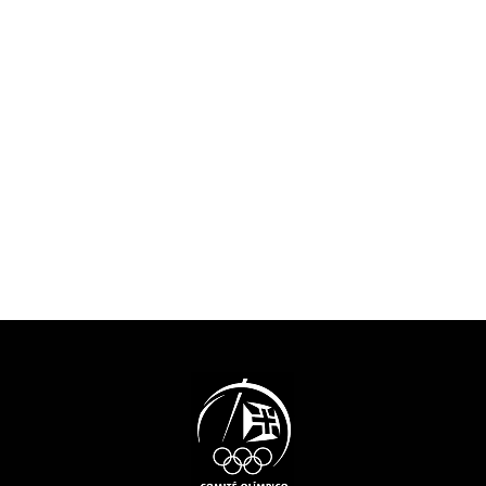
um forte prejuízo humano e
propriedade do
financeiro para o desporto,
os espólios par
Comité Olímpico de Portugal,
Alberto Trovão 
Comité Paralímpico de
do Conde Penh
Portugal, Confederação do
foram doados 
Desporto de Portugal,
serem tratados 
Comissão de Atletas
no Arquivo.Ta
Olímpicos, Comissão de
espolio fotográ
Atletas Paralímpicos e
foi tratado e di
Confederação de Treinadores
nesta plataform
de Portugal observam que o
pretende no fut
Relatório da Comissão
coleções digita
Europeia sobre o Impacto
existentes.Até a
Económico da COVID-19 no
2021 prevê-se q
setor, na União Europeia,
finalizada a de
reportou que o PIB de todos
documentação r
os Estados-Membros seria
participação n
afetado em cerca de 10% em
Olímpicos Syd
resultado das perdas do
como a disponi