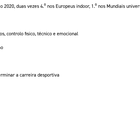
o 2020, duas vezes 4.⁰ nos Europeus indoor, 1.⁰ nos Mundiais univers
s, controlo fisico, técnico e emocional
mo
rminar a carreira desportiva