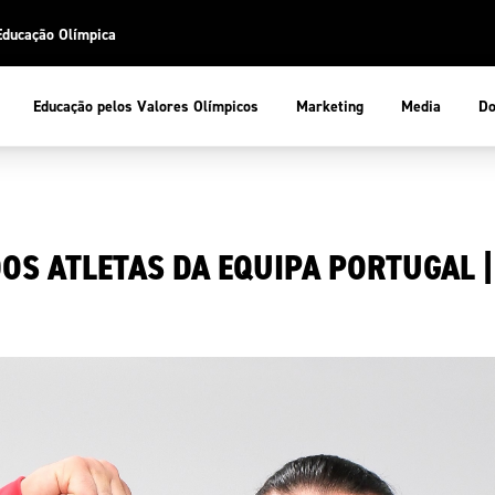
Educação Olímpica
Do
Educação pelos Valores Olímpicos
Marketing
Media
 Desportiva
Educação pelos Valores Olímpicos
OS ATLETAS DA EQUIPA PORTUGAL |
pios
mpica
ducação Olímpica
cas
letas
sportiva
a Olímpico
COP
ca de Portugal
ência e Conhecimento
Atletas
tegridade
Federaçõe
stentabilidade
Participaç