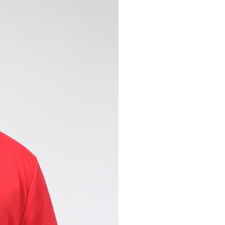
pelos Valores Olímpicos
os