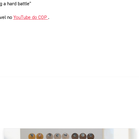
g a hard battle"
ível no
YouTube do COP
.