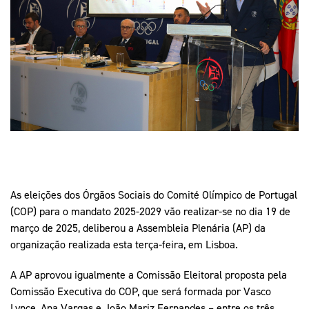
Mais Desporto
Marketing
Educação Olímpi
Arquivo Histórico
Equipa Portugal
Media
Educação Olímpica
Eq
Documentos
Equipa Portugal
Contactos
Mais Desporto
Arquivo Histórico
Educação Olímpica
As eleições dos Órgãos Sociais do Comité Olímpico de Portugal
Equipa Portugal
(COP) para o mandato 2025-2029 vão realizar-se no dia 19 de
março de 2025, deliberou a Assembleia Plenária (AP) da
organização realizada esta terça-feira, em Lisboa.
A AP aprovou igualmente a Comissão Eleitoral proposta pela
Comissão Executiva do COP, que será formada por Vasco
Lynce, Ana Vargas e João Mariz Fernandes – entre os três