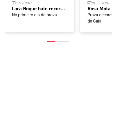
6 Ago 2026
28 Jul 2026
Lara Roque bate recorde
Rosa Mota 
nacional sub-20 e apura-
Open G1 de 
No primeiro dia da prova
Prova decorreu
se para a final do
de Gaia
Mundial