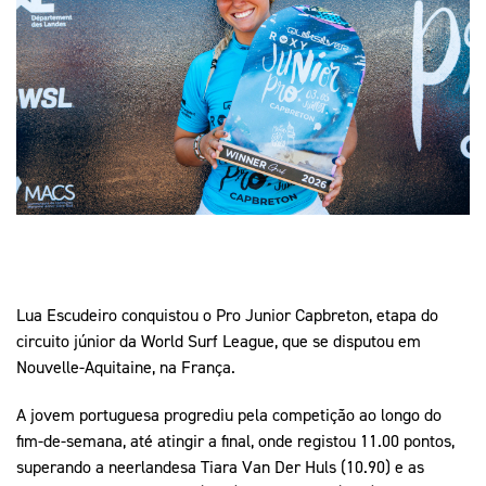
Mais Desporto
Marketing
Educação Olímpi
Arquivo Histórico
Equipa Portugal
Media
Educação Olímpica
Eq
Documentos
Equipa Portugal
Contactos
Mais Desporto
Arquivo Histórico
Educação Olímpica
Lua Escudeiro conquistou o Pro Junior Capbreton, etapa do
Equipa Portugal
circuito júnior da World Surf League, que se disputou em
Nouvelle-Aquitaine, na França.
A jovem portuguesa progrediu pela competição ao longo do
fim-de-semana, até atingir a final, onde registou 11.00 pontos,
superando a neerlandesa Tiara Van Der Huls (10.90) e as