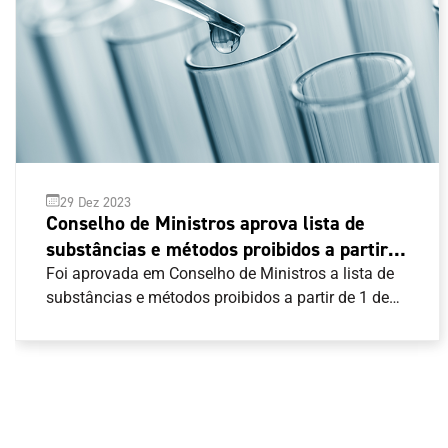
29 Dez 2023
Conselho de Ministros aprova lista de
substâncias e métodos proibidos a partir
de 1 de janeiro de 2024
Foi aprovada em Conselho de Ministros a lista de
substâncias e métodos proibidos a partir de 1 de
janeiro de 2024.A regra nacional segue o Código
Mundial Antidopagem e pode ser consultada aqui .