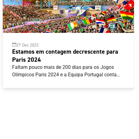
27 Dez 2023
Estamos em contagem decrescente para
Paris 2024
Faltam pouco mais de 200 dias para os Jogos
Olímpicos Paris 2024 e a Equipa Portugal conta
com oito modalidades asseguradas, com 23
quotas equivalentes a 25 atletas. Atletismo,
Canoagem, Ciclismo, Ginástica, Natação, Surf, Tiro
com Armas de Caça e Vela são as modalidades
com vagas já garantidas, mas o próximo ano traz
todas as decisões para os atletas do Programa de
Preparação Olímpica (PPO), com competições
decisivas até junho de 2024.Veja abaixo o resumo