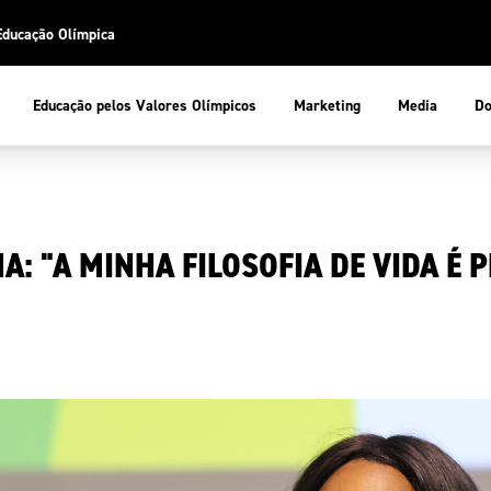
Educação Olímpica
Do
Educação pelos Valores Olímpicos
Marketing
Media
 Desportiva
Educação pelos Valores Olímpicos
: "A MINHA FILOSOFIA DE VIDA É
pios
mpica
ducação Olímpica
cas
letas
sportiva
a Olímpico
COP
ca de Portugal
ência e Conhecimento
Atletas
tegridade
Federaçõe
stentabilidade
Participaç