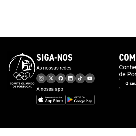
SIGA-NOS
COM
Conheç
As nossas redes
de Por
A nossa app
© 2026 Comité Olímpico de Portugal. Todos os direitos reservados.