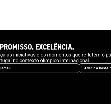
especificidades da proteção em estádios e a
importância do serviço em espetáculos
desportivos. O acesso é gratuito e está disponível
aqui , podendo cada utilizador fazer a formação de
forma flexível, adaptada ao seu ritmo. O vídeo
promocional pode ser visualizado aqui .
PROMISSO. EXCELÊNCIA.
a as iniciativas e os momentos que refletem o pa
tugal no contexto olímpico internacional.
Aderir à nossa 