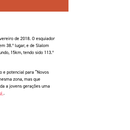
evereiro de 2018. O esquiador
m 38.º lugar, e de Slalom
undo, 15km, tendo sido 113.º
o e potencial para “Novos
 mesma zona, mas que
inda a jovens gerações uma
ui
.