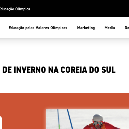
Educação Olímpica
Do
Educação pelos Valores Olímpicos
Marketing
Media
 Desportiva
Educação pelos Valores Olímpicos
 DE INVERNO NA COREIA DO SUL
pios
mpica
ducação Olímpica
cas
letas
sportiva
a Olímpico
COP
ca de Portugal
ência e Conhecimento
Atletas
tegridade
Federaçõe
stentabilidade
Participaç