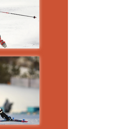
pelos Valores Olímpicos
os