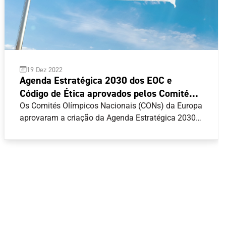
19 Dez 2022
Agenda Estratégica 2030 dos EOC e
Código de Ética aprovados pelos Comités
Olímpicos Nacionais
Os Comités Olímpicos Nacionais (CONs) da Europa
aprovaram a criação da Agenda Estratégica 2030
dos Comités Olímpicos Europeus (EOC) e a
implementação do Código de Ética, reafirmando o
seu compromisso com a Carta Olímpica e os seus
princípios fundamentais.O presidente dos EOC,
Spyros Capralos, realçou a importância da Agenda
Estratégica 2030 dos EOC e acredita que
desempenhará um papel fundamental na
construção de um futuro melhor para a família