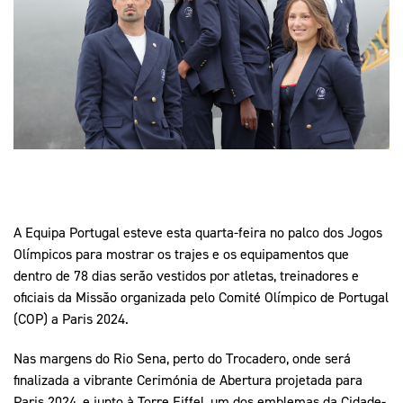
Mais Desporto
Marketing
Educação Olímpi
Arquivo Histórico
Equipa Portugal
Media
Educação Olímpica
Eq
Documentos
Equipa Portugal
Contactos
Mais Desporto
Arquivo Histórico
Educação Olímpica
A Equipa Portugal esteve esta quarta-feira no palco dos Jogos
Olímpicos para mostrar os trajes e os equipamentos que
Equipa Portugal
dentro de 78 dias serão vestidos por atletas, treinadores e
oficiais da Missão organizada pelo Comité Olímpico de Portugal
(COP) a Paris 2024.
Nas margens do Rio Sena, perto do Trocadero, onde será
finalizada a vibrante Cerimónia de Abertura projetada para
Paris 2024, e junto à Torre Eiffel, um dos emblemas da Cidade-