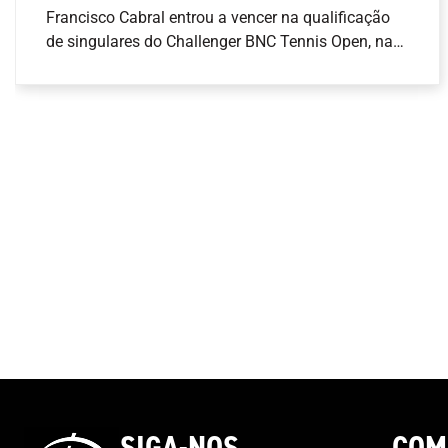
Francisco Cabral entrou a vencer na qualificação
de singulares do Challenger BNC Tennis Open, na
Nova Caledónia.O tenista português venceu em
dois \
SIGA-NOS
COM