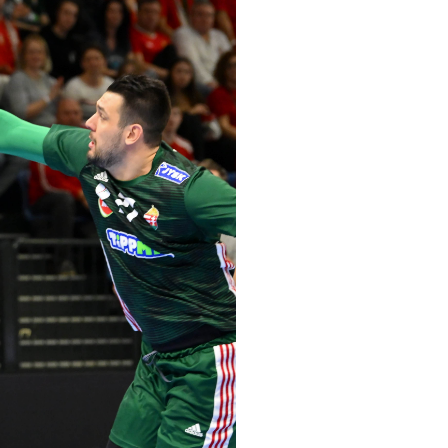
pelos Valores Olímpicos
os