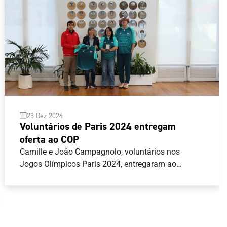
23 Dez 2024
Voluntários de Paris 2024 entregam
oferta ao COP
Camille e João Campagnolo, voluntários nos
Jogos Olímpicos Paris 2024, entregaram ao
Comité Olímpico de Portugal (COP) uma camisola
que fazia parte dos equipamentos oficiais para
voluntários na última edição dos Jogos Olímpicos
de verão.João Campagnolo, que desempenhou
funções de motorista durante Paris 2024, chegou a