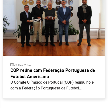
27 Dez 2024
COP reúne com Federação Portuguesa de
Futebol Americano
O Comité Olímpico de Portugal (COP) reuniu hoje
com a Federação Portuguesa de Futebol
Americano (FPFA), com vista a abrir um canal de
comunicação mais estreito entre as duas
entidades. O COP, representado pelo seu