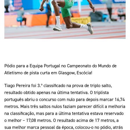
Mais Desporto
Marketing
Educação Olímpi
Arquivo Histórico
Equipa Portugal
Media
Educação Olímpica
Eq
Documentos
Equipa Portugal
Contactos
Mais Desporto
Pódio para a Equipa Portugal no Campeonato do Mundo de
Arquivo Histórico
Atletismo de pista curta em Glasgow, Escócia!
Educação Olímpica
Tiago Pereira foi 3.º classificado na prova de triplo salto,
Equipa Portugal
resultado obtido apenas na última tentativa. O triplista
português abriu o concurso com nulo para depois marcar 16,74
metros. Mais três saltos nulos faziam parecer difícil a melhoria
na classificação, mas para a última tentativa estava reservado
o melhor – 17,08 metros. O resultado acima de 17 metros, a
sua melhor marca pessoal da época, colocou-o no pódio, atrás