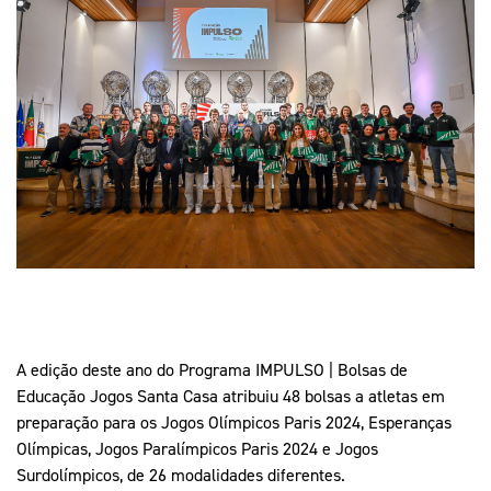
Mais Desporto
Marketing
Educação Olímpi
Arquivo Histórico
Equipa Portugal
Media
Educação Olímpica
Eq
Documentos
Equipa Portugal
Contactos
Mais Desporto
Arquivo Histórico
Educação Olímpica
Equipa Portugal
A edição deste ano do Programa IMPULSO | Bolsas de
Educação Jogos Santa Casa atribuiu 48 bolsas a atletas em
preparação para os Jogos Olímpicos Paris 2024, Esperanças
Olímpicas, Jogos Paralímpicos Paris 2024 e Jogos
Surdolímpicos, de 26 modalidades diferentes.