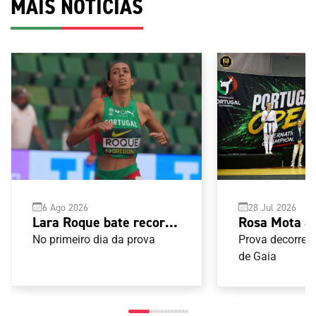
MAIS NOTÍCIAS
6 Ago 2026
28 Jul 2026
Lara Roque bate recorde
Rosa Mota 
nacional sub-20 e apura-
Open G1 de 
No primeiro dia da prova
Prova decorreu
se para a final do
de Gaia
Mundial