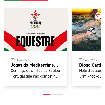
7 Ago 2026
7 Ago 2026
Diogo Cardo
Jogos do Mediterrâneo
Europeu de 
Taranto 2026: Equestre
Hoje disputou-s
Conheça os atletas da Equipa
Abertas para
3km knockout s
Portugal que irão competir
nas provas de Equestre
portugueses