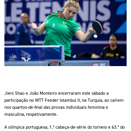
Mais Desporto
Marketing
Educação Olímpi
Arquivo Histórico
Equipa Portugal
Media
Educação Olímpica
Eq
Documentos
Equipa Portugal
Contactos
Mais Desporto
Arquivo Histórico
Educação Olímpica
Equipa Portugal
Jieni Shao e João Monteiro encerraram este sábado a
participação no WTT Feeder Istambul II, na Turquia, ao caírem
nos quartos-de-final das provas individuais feminina e
masculina, respetivamente.
A olímpica portuguesa, 1.ª cabeça-de-série do torneio e 63.ª do