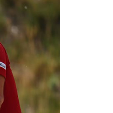
pelos Valores Olímpicos
os