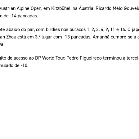
ustrian Alpine Open, em Kitzbühel, na Áustria, Ricardo Melo Gouvei
o de -14 pancadas.
ete abaixo do par, com birdies nos buracos 1, 2, 3, 4, 9, 11 e 14. O j
han Zhou está em 3.º lugar com -13 pancadas. Amanhã cumpre-se a q
va.
ito de acesso ao DP World Tour, Pedro Figueiredo terminou a tercei
mulado de -10.