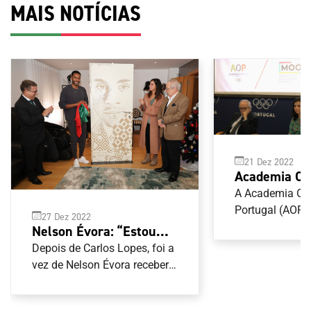
MAIS NOTÍCIAS
21 Dez 2022
Academia Ol
Portugal apr
A Academia Ol
projeto Memó
Portugal (AOP)
27 Dez 2022
nas comemoraç
Olimpismo P
Nelson Évora: “Estou
36.º aniversário
em dia de an
feliz por tudo aquilo que
Depois de Carlos Lopes, foi a
Memória Oral 
alcancei”
vez de Nelson Évora receber
Português (MOO
uma delegação do Comité
disponibilizar 
Olímpico de Portugal (COP)
constituído por