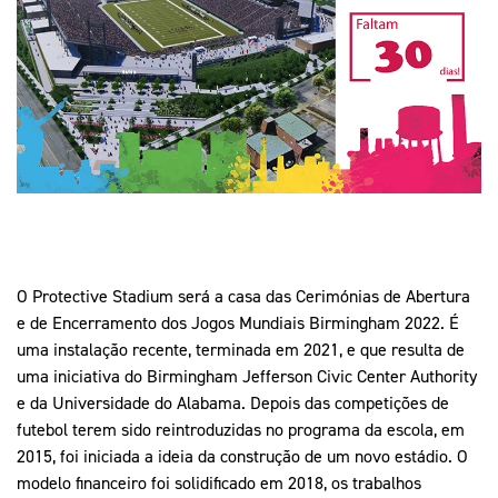
Mais Desporto
Marketing
Educação Olímpi
Arquivo Histórico
Equipa Portugal
Media
Educação Olímpica
Eq
Documentos
Equipa Portugal
Contactos
Mais Desporto
Arquivo Histórico
Educação Olímpica
O Protective Stadium será a casa das Cerimónias de Abertura
e de Encerramento dos Jogos Mundiais Birmingham 2022. É
Equipa Portugal
uma instalação recente, terminada em 2021, e que resulta de
uma iniciativa do Birmingham Jefferson Civic Center Authority
e da Universidade do Alabama. Depois das competições de
futebol terem sido reintroduzidas no programa da escola, em
2015, foi iniciada a ideia da construção de um novo estádio. O
modelo financeiro foi solidificado em 2018, os trabalhos