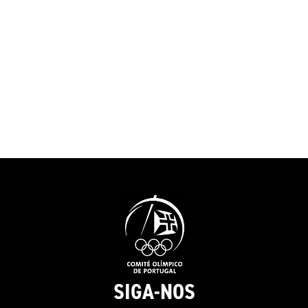
acontecimentos
Olímpico, com a presença no
atualidade “e 
Festival Olímpico da
aqueles que no
Juventude Europeia em 2001,
percurso em qu
a que se seguiram os Jogos
encontramos.”O
Olímpicos de 2004, 2008,
do COP felicit
2016 e 2020. “Sabemos que
pela decisão de 
podemos lá chegar, mas
projeto do MOO
achamos sempre que é um
contributo muit
sonho, porque muitos
para a preserv
sonham. Eu sinto-me muito
memória.”Tiago
sortudo”. E a porta, que
presidente da 
simboliza o recomeço e as
a história da o
possibilidades sem fim,
sublinhando qu
representa também a forma
“um percurso 
como o atleta encara a sua
sempre foi fáci
vida. “Tenho de agradecer ao
foi linear”, te
artista que fez a porta...
SIGA-NOS
as sessões anu
Tenho 38 anos, estou no final
realizadas em d
da minha carreira e é verdade