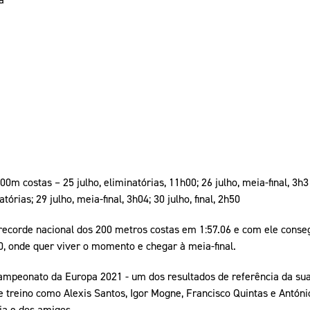
m costas – 25 julho, eliminatórias, 11h00; 26 julho, meia-final, 3h31
tórias; 29 julho, meia-final, 3h04; 30 julho, final, 2h50
 recorde nacional dos 200 metros costas em 1:57.06 e com ele conse
0, onde quer viver o momento e chegar à meia-final.
 Campeonato da Europa 2021 - um dos resultados de referência da sua
 treino como Alexis Santos, Igor Mogne, Francisco Quintas e Antóni
ia e dos amigos.