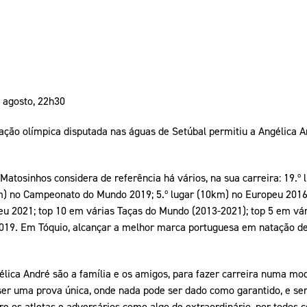
 agosto, 22h30
icação olímpica disputada nas águas de Setúbal permitiu a Angélica A
Matosinhos considera de referência há vários, na sua carreira: 19.
m) no Campeonato do Mundo 2019; 5.º lugar (10km) no Europeu 2016;
eu 2021; top 10 em várias Taças do Mundo (2013-2021); top 5 em vár
2019. Em Tóquio, alcançar a melhor marca portuguesa em natação de
gélica André são a família e os amigos, para fazer carreira numa m
ser uma prova única, onde nada pode ser dado como garantido, e ser 
 os atletas e adversários como algo de extraordinário, por todos c