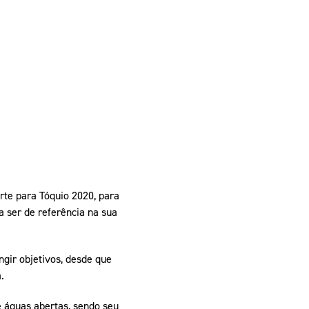
rte para Tóquio 2020, para
a ser de referência na sua
ngir objetivos, desde que
.
e águas abertas, sendo seu