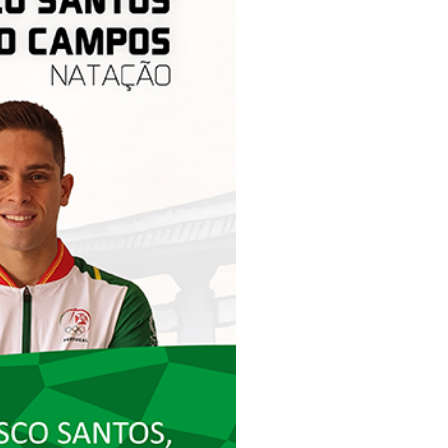
pelos Valores Olímpicos
os