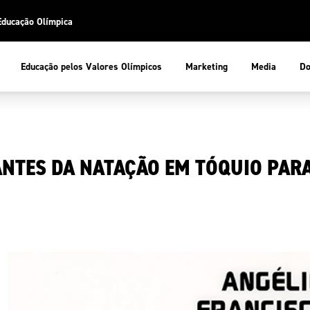
Educação Olímpica
Do
Educação pelos Valores Olímpicos
Marketing
Media
 Desportiva
Educação pelos Valores Olímpicos
ANTES DA NATAÇÃO EM TÓQUIO PAR
pios
mpica
ducação Olímpica
cas
letas
sportiva
a Olímpico
COP
ca de Portugal
ência e Conhecimento
Atletas
tegridade
Federaçõe
stentabilidade
Participaç