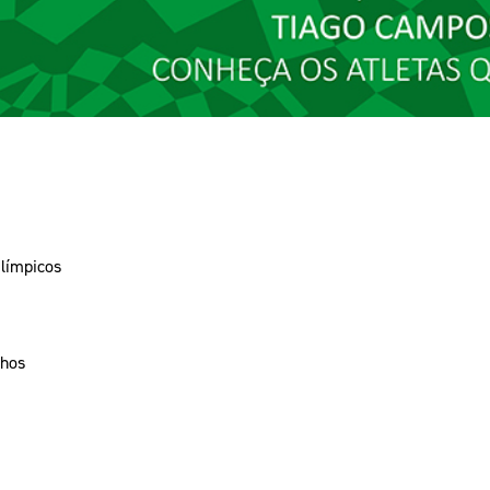
límpicos
nhos