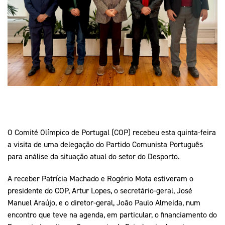
Mais Desporto
Marketing
Educação Olímpi
Arquivo Histórico
Equipa Portugal
Media
Educação Olímpica
Eq
Documentos
Equipa Portugal
Contactos
Mais Desporto
Arquivo Histórico
Educação Olímpica
O Comité Olímpico de Portugal (COP) recebeu esta quinta-feira
a visita de uma delegação do Partido Comunista Português
Equipa Portugal
para análise da situação atual do setor do Desporto.
A receber Patrícia Machado e Rogério Mota estiveram o
presidente do COP, Artur Lopes, o secretário-geral, José
Manuel Araújo, e o diretor-geral, João Paulo Almeida, num
encontro que teve na agenda, em particular, o financiamento do