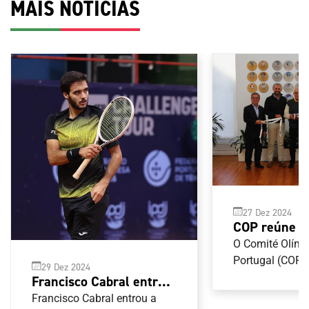
MAIS NOTÍCIAS
27 Dez 2024
COP reúne 
Federação P
O Comité Olímp
de Futebol 
Portugal (COP) 
29 Dez 2024
com a Federaç
Francisco Cabral entra a
de Futebol Ame
vencer na Nova
Francisco Cabral entrou a