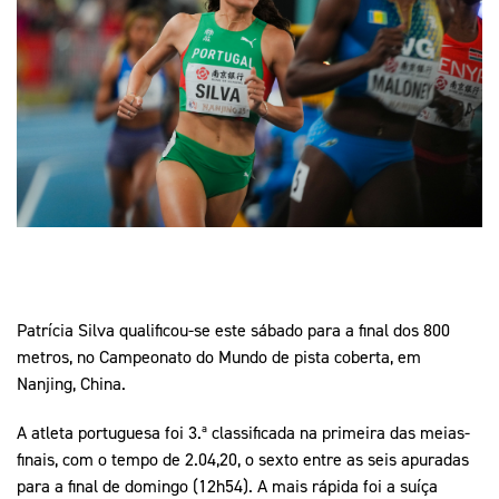
Mais Desporto
Marketing
Educação Olímpi
Arquivo Histórico
Equipa Portugal
Media
Educação Olímpica
Eq
Documentos
Equipa Portugal
Contactos
Mais Desporto
Arquivo Histórico
Educação Olímpica
Patrícia Silva qualificou-se este sábado para a final dos 800
Equipa Portugal
metros, no Campeonato do Mundo de pista coberta, em
Nanjing, China.
A atleta portuguesa foi 3.ª classificada na primeira das meias-
finais, com o tempo de 2.04,20, o sexto entre as seis apuradas
para a final de domingo (12h54). A mais rápida foi a suíça