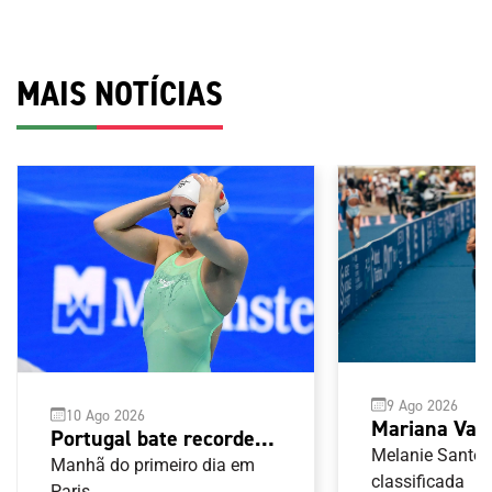
MAIS NOTÍCIAS
9 Ago 2026
10 Ago 2026
Mariana Var
Portugal bate recorde
10 da Taça 
Melanie Santos 
nacional dos 4x200m
Manhã do primeiro dia em
Assunção
classificada
Paris