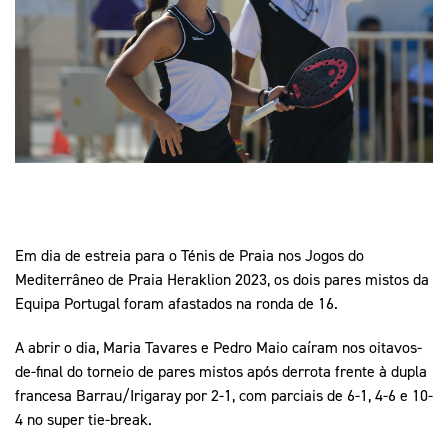
Mais Desporto
Marketing
Educação Olímpi
Arquivo Histórico
Equipa Portugal
Media
Educação Olímpica
Eq
Documentos
Equipa Portugal
Contactos
Mais Desporto
Arquivo Histórico
Educação Olímpica
Em dia de estreia para o Ténis de Praia nos Jogos do
Mediterrâneo de Praia Heraklion 2023, os dois pares mistos da
Equipa Portugal foram afastados na ronda de 16.
Equipa Portugal
A abrir o dia, Maria Tavares e Pedro Maio caíram nos oitavos-
de-final do torneio de pares mistos após derrota frente à dupla
francesa Barrau/Irigaray por 2-1, com parciais de 6-1, 4-6 e 10-
4 no super tie-break.