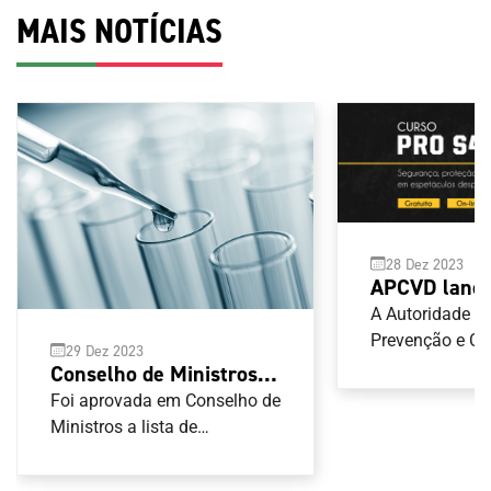
MAIS NOTÍCIAS
28 Dez 2023
APCVD lança
segurança, p
A Autoridade p
hospitalidad
Prevenção e C
29 Dez 2023
Violência no D
espetáculos 
Conselho de Ministros
(APCVD) tem di
aprova lista de
Foi aprovada em Conselho de
versão portugu
substâncias e métodos
Ministros a lista de
do Conselho da
substâncias e métodos
proibidos a partir de 1
“Segurança, Pr
proibidos a partir de 1 de
de janeiro de 2024