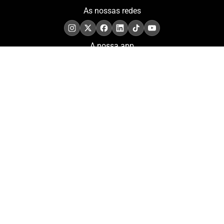
As nossas redes
A nossa app
COMPROMISSO. EXCELÊNCIA.
Conheça as iniciativas e
os momentos que
refletem o papel de
Portugal no contexto
olímpico internacional.
Aderir à nossa newsletter