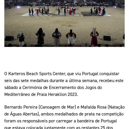
Mais Desporto
Marketing
Educação Olímpi
Arquivo Histórico
Equipa Portugal
Media
Educação Olímpica
Eq
Documentos
Equipa Portugal
Contactos
Mais Desporto
Arquivo Histórico
Educação Olímpica
O Karteros Beach Sports Center, que viu Portugal conquistar
seis das sete medalhas durante a última semana, recebeu este
sábado a Cerimónia de Encerramento dos Jogos do
Equipa Portugal
Mediterrâneo de Praia Heraklion 2023.
Bernardo Pereira (Canoagem de Mar) e Mafalda Rosa (Natação
de Águas Abertas), ambos medalhados de prata na competição
foram os responsáveis por carregar a bandeira de Portugal
que estava colocada juntamente com as restantes 25 dos