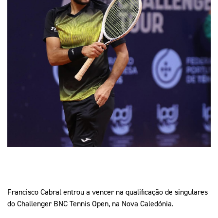
Mais Desporto
Marketing
Educação Olímpi
Arquivo Histórico
Equipa Portugal
Media
Educação Olímpica
Eq
Documentos
Equipa Portugal
Contactos
Mais Desporto
Arquivo Histórico
Educação Olímpica
Equipa Portugal
Francisco Cabral entrou a vencer na qualificação de singulares
do Challenger BNC Tennis Open, na Nova Caledónia.