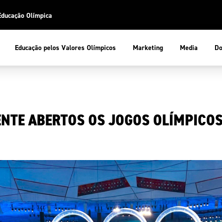
Educação Olímpica
Do
Educação pelos Valores Olímpicos
Marketing
Media
 Desportiva
Educação pelos Valores Olímpicos
ENTE ABERTOS OS JOGOS OLÍMPICO
pios
mpica
ducação Olímpica
cas
letas
sportiva
a Olímpico
COP
ca de Portugal
ência e Conhecimento
Atletas
tegridade
Federaçõe
stentabilidade
Participaç