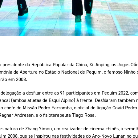
o presidente da República Popular da China, Xi Jinping, os Jogos O
imónia da Abertura no Estádio Nacional de Pequim, o famoso Ninho d
erão em 2008.
ª delegação a desfilar entre as 91 participantes em Pequim 2022, co
rancal (ambos atletas de Esqui Alpino) à frente. Desfilaram também 
o chefe de Missão Pedro Farromba, o oficial de ligação Covid Pedro 
 Ragnar Andresen, e o fisioterapeuta Tiago Rosa.
ssinatura de Zhang Yimou, um realizador de cinema chinês, à seme
im 2008, que se inspirou nas festividades do Ano-Novo Lunar, no 