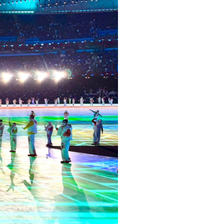
pelos Valores Olímpicos
os