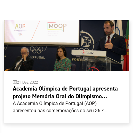
21 Dez 2022
Academia Olímpica de Portugal apresenta
projeto Memória Oral do Olimpismo
Português em dia de aniversário
A Academia Olímpica de Portugal (AOP)
apresentou nas comemorações do seu 36.º
aniversário o projeto Memória Oral do Olimpismo
Português (MOOP), a disponibilizar num site
constituído por um acervo de entrevistas com o