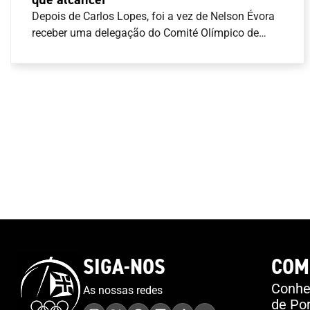
Depois de Carlos Lopes, foi a vez de Nelson Évora
receber uma delegação do Comité Olímpico de
Portugal (COP) para receber a obra artística de
homenagem a cada um dos campeões Olímpicos
de Portugal. “É um ato singelo, é um ato simples,
mas cheio de significado”, disse José Manuel
Constantino, Presidente do COP. “Queremos
testemunhar-te o agradecimento do COP e o
agradecimento de Portugal daquilo que é o teu
valor desportivo, do que conseguiste em termos
pessoais e sobretudo para o desporto
nacional”.Junto de alguma família e amigos,
Nelson Évora recordou o início do seu percurso
Olímpico, com a presença no Festival Olímpico da
Juventude Europeia em 2001, a que se seguiram
SIGA-NOS
COM
os Jogos Olímpicos de 2004, 2008, 2016 e 2020.
“Sabemos que podemos lá chegar, mas achamos
Conheç
As nossas redes
sempre que é um sonho, porque muitos sonham.
de Por