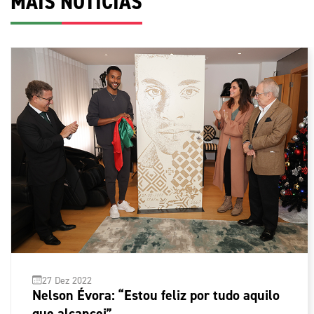
MAIS NOTÍCIAS
27 Dez 2022
Nelson Évora: “Estou feliz por tudo aquilo
que alcancei”