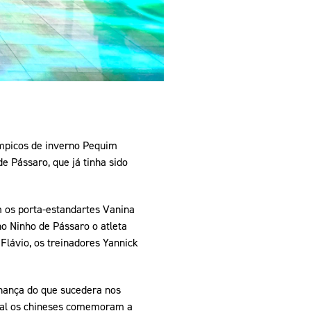
límpicos de inverno Pequim
e Pássaro, que já tinha sido
m os porta-estandartes Vanina
no Ninho de Pássaro o atleta
Flávio, os treinadores Yannick
lhança do que sucedera nos
qual os chineses comemoram a