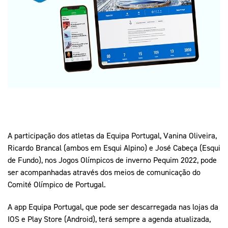
Mais Desporto
Marketing
Educação Olímpi
Arquivo Histórico
Equipa Portugal
Media
Educação Olímpica
Eq
Documentos
Equipa Portugal
Contactos
Mais Desporto
Arquivo Histórico
Educação Olímpica
A participação dos atletas da Equipa Portugal, Vanina Oliveira,
Ricardo Brancal (ambos em Esqui Alpino) e José Cabeça (Esqui
Equipa Portugal
de Fundo), nos Jogos Olímpicos de inverno Pequim 2022, pode
ser acompanhadas através dos meios de comunicação do
Comité Olímpico de Portugal.
A app Equipa Portugal, que pode ser descarregada nas lojas da
IOS e Play Store (Android), terá sempre a agenda atualizada,