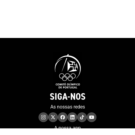
Olímpicos de 2004, 2008,
do COP felicit
2016 e 2020. “Sabemos que
pela decisão de 
podemos lá chegar, mas
projeto do MOO
achamos sempre que é um
contributo muit
sonho, porque muitos
para a preserv
sonham. Eu sinto-me muito
memória.”Tiago
sortudo”. E a porta, que
presidente da 
simboliza o recomeço e as
a história da o
possibilidades sem fim,
sublinhando qu
representa também a forma
“um percurso 
como o atleta encara a sua
sempre foi fáci
vida. “Tenho de agradecer ao
foi linear”, te
artista que fez a porta...
SIGA-NOS
as sessões anu
Tenho 38 anos, estou no final
realizadas em d
da minha carreira e é verdade
As nossas redes
pontos do País,
que quando uma porta se
imprensa region
fecha abrem-se outras. Já
denominado Pr
tenho muitas à espera por
A nossa app
Sequerra – ga
isso estou feliz por tudo