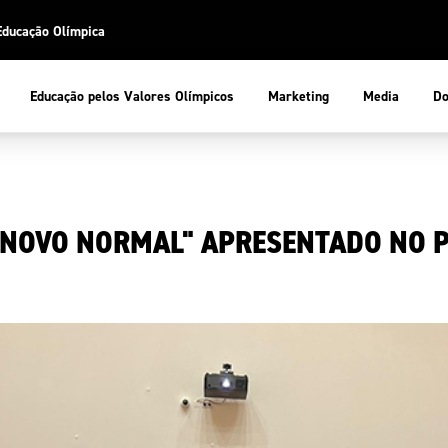
Educação Olímpica
Do
Educação pelos Valores Olímpicos
Marketing
Media
 Desportiva
Educação pelos Valores Olímpicos
 NOVO NORMAL" APRESENTADO NO 
pios
mpica
ducação Olímpica
cas
letas
sportiva
a Olímpico
COP
ca de Portugal
ência e Conhecimento
Atletas
tegridade
Federaçõe
stentabilidade
Participaç