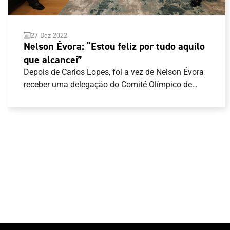
27 Dez 2022
Nelson Évora: “Estou feliz por tudo aquilo
que alcancei”
Depois de Carlos Lopes, foi a vez de Nelson Évora
receber uma delegação do Comité Olímpico de
Portugal (COP) para receber a obra artística de
homenagem a cada um dos campeões Olímpicos
de Portugal. “É um ato singelo, é um ato simples,
mas cheio de significado”, disse José Manuel
Constantino, Presidente do COP. “Queremos
testemunhar-te o agradecimento do COP e o
agradecimento de Portugal daquilo que é o teu
valor desportivo, do que conseguiste em termos
pessoais e sobretudo para o desporto
nacional”.Junto de alguma família e amigos,
Nelson Évora recordou o início do seu percurso