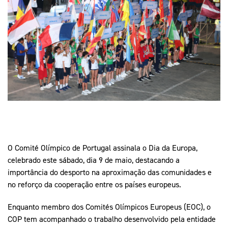
Mais Desporto
Marketing
Educação Olímpi
Arquivo Histórico
Equipa Portugal
Media
Educação Olímpica
Eq
Documentos
Equipa Portugal
Contactos
Mais Desporto
Arquivo Histórico
Educação Olímpica
O Comité Olímpico de Portugal assinala o Dia da Europa,
Equipa Portugal
celebrado este sábado, dia 9 de maio, destacando a
importância do desporto na aproximação das comunidades e
no reforço da cooperação entre os países europeus.
Enquanto membro dos Comités Olímpicos Europeus (EOC), o
COP tem acompanhado o trabalho desenvolvido pela entidade