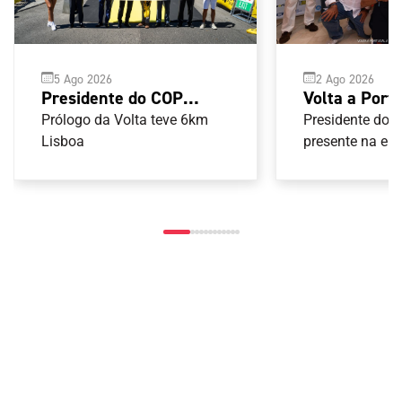
2 Ago 2026
5 Ago 2026
Volta a Port
Presidente do COP
terminou em
acompanha partida da
Presidente do 
Prólogo da Volta teve 6km
presente na ent
Volta a Portugal em
Lisboa
prémios aos ve
bicicleta