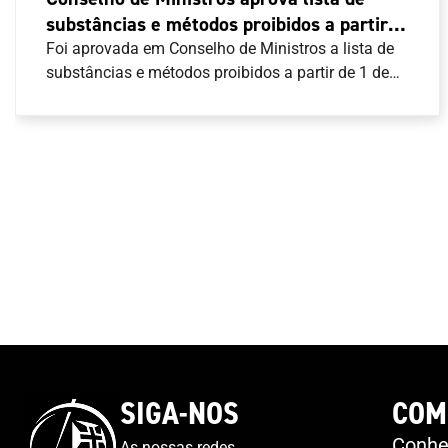
substâncias e métodos proibidos a partir
de 1 de janeiro de 2024
Foi aprovada em Conselho de Ministros a lista de
substâncias e métodos proibidos a partir de 1 de
janeiro de 2024.A regra nacional segue o Código
Mundial Antidopagem e pode ser consultada aqui .
SIGA-NOS
COM
Conheç
As nossas redes