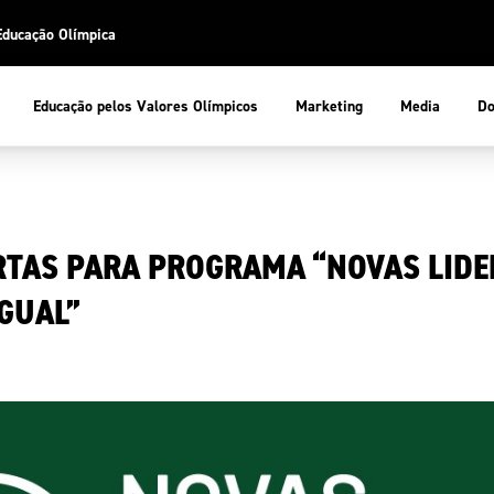
Educação Olímpica
Do
Educação pelos Valores Olímpicos
Marketing
Media
 Desportiva
Educação pelos Valores Olímpicos
RTAS PARA PROGRAMA “NOVAS LIDE
pios
mpica
ducação Olímpica
GUAL”
cas
letas
sportiva
a Olímpico
COP
ca de Portugal
ência e Conhecimento
Atletas
tegridade
Federaçõe
stentabilidade
Participaç