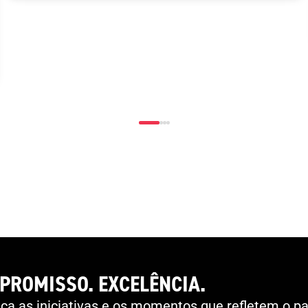
Hospitalidade em espetáculos desportivos”. Numa
parceria entre o Conselho da Europa, a APCVD e a
Universidade de Liverpool, o curso pretende ser
uma resposta às necessidades de profissionais da
comunidade de língua portuguesa e que estejam
envolvidos na gestão da segurança em eventos
desportivos.A formação é composta por oito
módulos distintos que abordam desde a
introdução às normas do Conselho da Europa até
especificidades da proteção em estádios e a
importância do serviço em espetáculos
desportivos. O acesso é gratuito e está disponível
aqui , podendo cada utilizador fazer a formação de
forma flexível, adaptada ao seu ritmo. O vídeo
promocional pode ser visualizado aqui .
PROMISSO. EXCELÊNCIA.
a as iniciativas e os momentos que refletem o pa