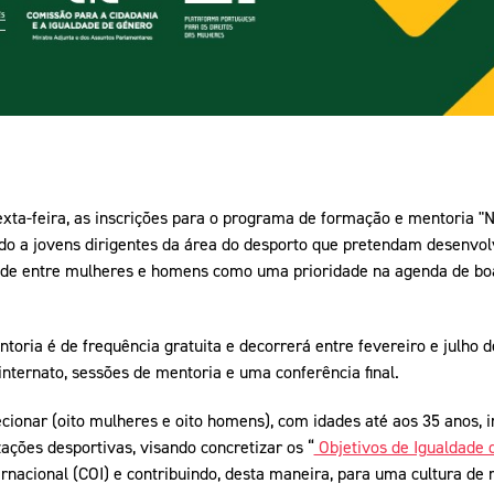
 sexta-feira, as inscrições para o programa de formação e mentori
o a jovens dirigentes da área do desporto que pretendam desenvol
dade entre mulheres e homens como uma prioridade na agenda de b
oria é de frequência gratuita e decorrerá entre fevereiro e julho 
nternato, sessões de mentoria e uma conferência final.
ecionar (oito mulheres e oito homens), com idades até aos 35 anos, ir
ações desportivas, visando concretizar os “
Objetivos de Igualdade d
ernacional (COI) e contribuindo, desta maneira, para uma cultura d