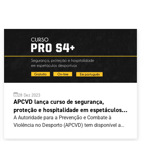
28 Dez 2023
APCVD lança curso de segurança,
proteção e hospitalidade em espetáculos
desportivos
A Autoridade para a Prevenção e Combate à
Violência no Desporto (APCVD) tem disponível a
versão portuguesa do Curso do Conselho da
Europa sobre “Segurança, Proteção e