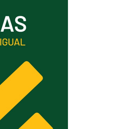
pelos Valores Olímpicos
os