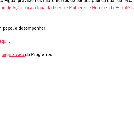
o +igual previsto nos instrumentos de política pública quer do IPDJ
ano de Ação para a Igualdade entre Mulheres e Homens da Estratégia
m papel a desempenhar!
aqui
.
à
página web
do Programa.