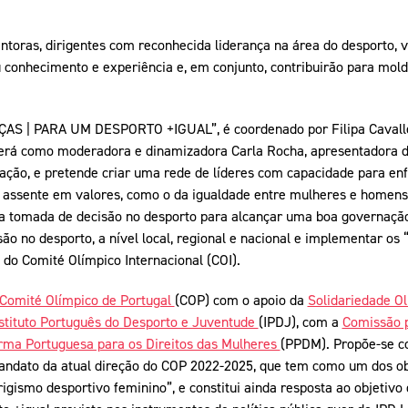
oras, dirigentes com reconhecida liderança na área do desporto, 
u conhecimento e experiência e, em conjunto, contribuirão para mold
S | PARA UM DESPORTO +IGUAL”, é coordenado por Filipa Cavaller
terá como moderadora e dinamizadora Carla Rocha, apresentadora d
ação, e pretende criar uma rede de líderes com capacidade para en
a assente em valores, como o da igualdade entre mulheres e home
a tomada de decisão no desporto para alcançar uma boa governaçã
o no desporto, a nível local, regional e nacional e implementar os 
 do Comité Olímpico Internacional (COI).
Comité Olímpico de Portugal
(COP) com o apoio da
Solidariedade O
stituto Português do Desporto e Juventude
(IPDJ), com a
Comissão p
rma Portuguesa para os Direitos das Mulheres
(PPDM). Propõe-se co
dato da atual direção do COP 2022-2025, que tem como um dos obje
igismo desportivo feminino”, e constitui ainda resposta ao objetivo 