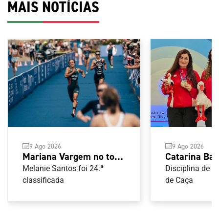
MAIS NOTÍCIAS
9 Ago 2026
9 Ago 2026
Mariana Vargem no top-
Catarina Bai
10 da Taça do Mundo de
campeã da E
Melanie Santos foi 24.ª
Disciplina de 
Assunção
classificada
23 de Trap f
de Caça