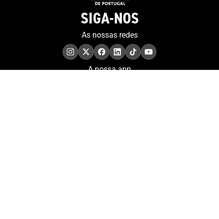
SIGA-NOS
As nossas redes
A nossa app
COMPROMISSO. EXCELÊNCIA.
Conheça as iniciativas e
os momentos que
refletem o papel de
Portugal no contexto
olímpico internacional.
Aderir à nossa newsletter