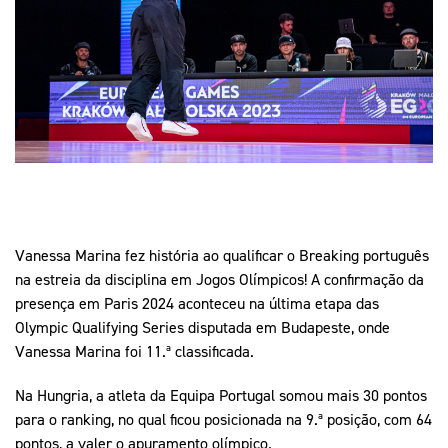
Mais Desporto
Marketing
Educação Olímpi
Arquivo Histórico
Equipa Portugal
Media
Educação Olímpica
Eq
Documentos
Equipa Portugal
Contactos
Mais Desporto
Arquivo Histórico
Educação Olímpica
Vanessa Marina fez história ao qualificar o Breaking português
na estreia da disciplina em Jogos Olímpicos! A confirmação da
presença em Paris 2024 aconteceu na última etapa das
Equipa Portugal
Olympic Qualifying Series disputada em Budapeste, onde
Vanessa Marina foi 11.ª classificada.
Na Hungria, a atleta da Equipa Portugal somou mais 30 pontos
para o ranking, no qual ficou posicionada na 9.ª posição, com 64
pontos, a valer o apuramento olímpico.