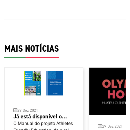
MAIS NOTÍCIAS
29 Dez 2021
Já está disponível o
Manual de boas práticas
O Manual do projeto Athletes
29 Dez 2021