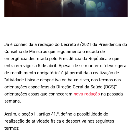
Mais Desporto
Marketing
Educação Olímpi
Arquivo Histórico
Equipa Portugal
Media
Educação Olímpica
Eq
Documentos
Equipa Portugal
Contactos
Já é conhecida a redação do Decreto 6/2021 da Presidência do
Conselho de Ministros que regulamenta o estado de
Mais Desporto
emergência decretado pelo Presidência da República e que
entra em vigor a 5 de abril. Apesar de se manter o "dever geral
Arquivo Histórico
de recolhimento obrigatório" é já permitida a realização de
Educação Olímpica
"atividade física e desportiva de baixo risco, nos termos das
orientações específicas da Direção-Geral da Saúde (DGS)" -
Equipa Portugal
orientações essas que conheceram
nova redação
na passada
semana.
Assim, a seção II, artigo 41.º, define a possibilidade de
realização de atividade física e desportiva nos seguintes
termos: