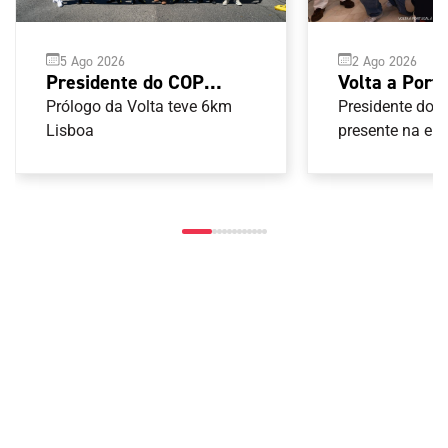
2 Ago 2026
5 Ago 2026
Volta a Port
Presidente do COP
terminou em
acompanha partida da
Presidente do 
Prólogo da Volta teve 6km
presente na ent
Volta a Portugal em
Lisboa
prémios aos ve
bicicleta