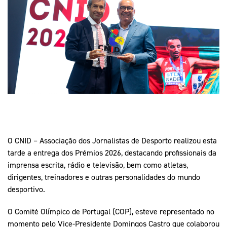
Mais Desporto
Marketing
Educação Olímpi
Arquivo Histórico
Equipa Portugal
Media
Educação Olímpica
Eq
Documentos
Equipa Portugal
Contactos
Mais Desporto
Arquivo Histórico
Educação Olímpica
O CNID – Associação dos Jornalistas de Desporto realizou esta
tarde a entrega dos Prémios 2026, destacando profissionais da
Equipa Portugal
imprensa escrita, rádio e televisão, bem como atletas,
dirigentes, treinadores e outras personalidades do mundo
desportivo.
O Comité Olímpico de Portugal (COP), esteve representado no
momento pelo Vice-Presidente Domingos Castro que colaborou