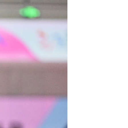
pelos Valores Olímpicos
os