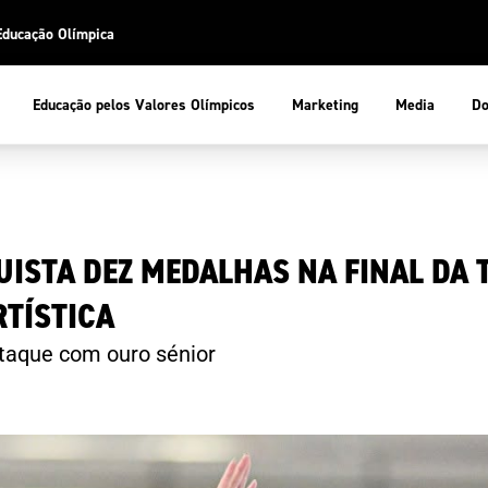
Educação Olímpica
Do
Educação pelos Valores Olímpicos
Marketing
Media
 Desportiva
Educação pelos Valores Olímpicos
ISTA DEZ MEDALHAS NA FINAL DA
pios
mpica
ducação Olímpica
RTÍSTICA
cas
letas
sportiva
a Olímpico
aque com ouro sénior
COP
ca de Portugal
ência e Conhecimento
Atletas
tegridade
Federaçõe
stentabilidade
Participaç