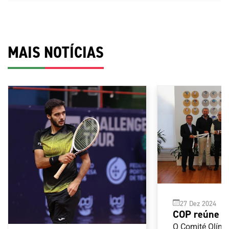
MAIS NOTÍCIAS
27 Dez 2024
COP reúne 
Federação P
O Comité Olímp