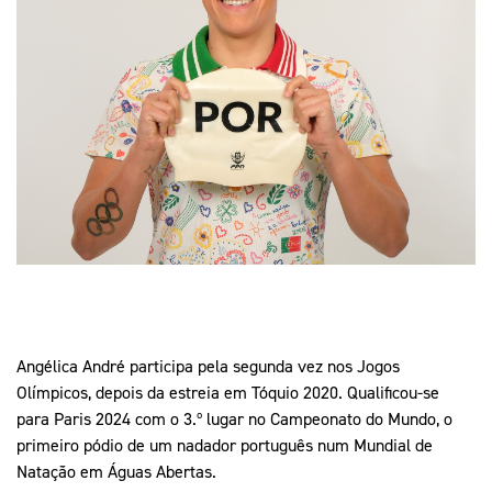
Mais Desporto
Marketing
Educação Olímpi
Arquivo Histórico
Equipa Portugal
Media
Educação Olímpica
Eq
Documentos
Equipa Portugal
Contactos
Mais Desporto
Arquivo Histórico
Educação Olímpica
Equipa Portugal
Angélica André participa pela segunda vez nos Jogos
Olímpicos, depois da estreia em Tóquio 2020. Qualificou-se
para Paris 2024 com o 3.º lugar no Campeonato do Mundo, o
primeiro pódio de um nadador português num Mundial de
Natação em Águas Abertas.