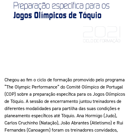
Mais Desporto
Marketing
Educação Olímpi
Arquivo Histórico
Equipa Portugal
Media
Educação Olímpica
Eq
Documentos
Equipa Portugal
Contactos
Mais Desporto
Arquivo Histórico
Educação Olímpica
Chegou ao fim o ciclo de formação promovido pelo programa
“The Olympic Performance” do Comité Olímpico de Portugal
Equipa Portugal
(COP) sobre a preparação específica para os Jogos Olímpicos
de Tóquio. A sessão de encerramento juntou treinadores de
diferentes modalidades para partilha das suas condições e
planeamento específicos até Tóquio. Ana Hormigo (Judo),
Carlos Cruchinho (Natação), João Abrantes (Atletismo) e Rui
Fernandes (Canoagem) foram os treinadores convidados,